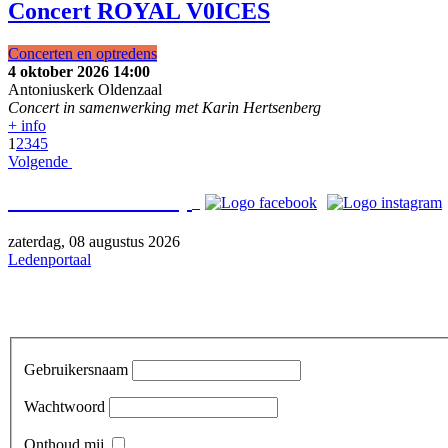
Concert ROYAL V0ICES
Concerten en optredens
4 oktober 2026
14:00
Antoniuskerk Oldenzaal
Concert in samenwerking met Karin Hertsenberg
+ info
1
2
3
4
5
Volgende
Bezoek o
ns ook op
zaterdag, 08 augustus 2026
Ledenportaal
Gebruikersnaam
Wachtwoord
Onthoud mij