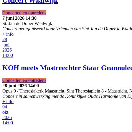
Concert Waalwijk
Concerten en optredens
7 juni 2026
14:30
St. Jan de Doper Waalwijk
Concert georganiseerd door Vrienden van Sint Jan de Doper te Waal
+ info
28
juni
2026
14:00
KOH meets Mastreechter Staar
Geannule
Concerten en optredens
28 juni 2026
14:00
Opus 9 / Theresiakerk Maastricht, Sint Theresiaplein 8
-
Maastricht, 
Concert in samenwerking met de Koninklijke Oude Harmonie van Ei
+ info
04
okt
2026
14:00