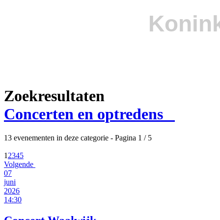
Konink
Zoekresultaten
Concerten en optredens
13 evenementen in deze categorie
- Pagina 1 / 5
1
2
3
4
5
Volgende
07
juni
2026
14:30