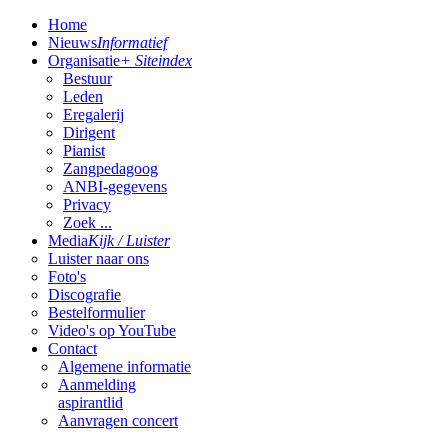
Home
Nieuws
Informatief
Organisatie
+ Siteindex
Bestuur
Leden
Eregalerij
Dirigent
Pianist
Zangpedagoog
ANBI-gegevens
Privacy
Zoek ...
Media
Kijk / Luister
Luister naar ons
Foto's
Discografie
Bestelformulier
Video's op YouTube
Contact
Algemene informatie
Aanmelding
aspirantlid
Aanvragen concert