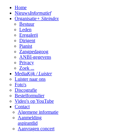
Home
Nieuws
Informatief
Organisatie
+ Siteindex
Bestuur
Leden
Eregalerij
Dirigent
Pianist
Zangpedagoog
ANBI-gegevens
Privacy
Zoek ...
Media
Kijk / Luister
Luister naar ons
Foto's
Discografie
Bestelformulier
Video's op YouTube
Contact
Algemene informatie
Aanmelding
aspirantlid
Aanvragen concert