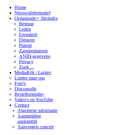
Home
Nieuws
Informatief
Organisatie
+ Siteindex
Bestuur
Leden
Eregalerij
Dirigent
Pianist
Zangpedagoog
ANBI-gegevens
Privacy
Zoek ...
Media
Kijk / Luister
Luister naar ons
Foto's
Discografie
Bestelformulier
Video's op YouTube
Contact
Algemene informatie
Aanmelding
aspirantlid
Aanvragen concert