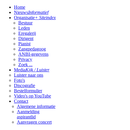
Home
Nieuws
Informatief
Organisatie
+ Siteindex
Bestuur
Leden
Eregalerij
Dirigent
Pianist
Zangpedagoog
ANBI-gegevens
Privacy
Zoek ...
Media
Kijk / Luister
Luister naar ons
Foto's
Discografie
Bestelformulier
Video's op YouTube
Contact
Algemene informatie
Aanmelding
aspirantlid
Aanvragen concert