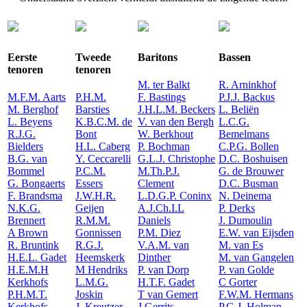
Eerste
Tweede
Baritons
Bassen
tenoren
tenoren
M. ter Balkt
R. Arninkhof
M.F.M. Aarts
P.H.M.
F. Bastings
P.J.J. Backus
M. Berghof
Barsties
J.H.L.M. Beckers
L. Beliën
L. Beyens
K.B.C.M. de
V. van den Bergh
L.C.G.
R.J.G.
Bont
W. Berkhout
Bemelmans
Bielders
H.L. Caberg
P. Bochman
C.P.G. Bollen
B.G. van
Y. Ceccarelli
G.L.J. Christophe
D.C. Boshuisen
Bommel
P.C.M.
M.Th.P.J.
G. de Brouwer
G. Bongaerts
Essers
Clement
D.C. Busman
F. Brandsma
J.W.H.R.
L.D.G.P. Coninx
N. Deinema
N.K.G.
Geijen
A.J.Ch.I.L
P. Derks
Brennert
R.M.M.
Daniels
J. Dumoulin
A Brown
Gonnissen
P.M. Diez
E.W. van Eijsden
R. Bruntink
R.G.J.
V.A.M. van
M. van Es
H.E.L. Gadet
Heemskerk
Dinther
M. van Gangelen
H.E.M.H
M Hendriks
P. van Dorp
P. van Golde
Kerkhofs
L.M.G.
H.T.F. Gadet
C Gorter
P.H.M.T.
Joskin
T van Gemert
F.W.M. Hermans
Kerkhofs
J. Kreutzer
J Gerrits
P.G.J. Holman