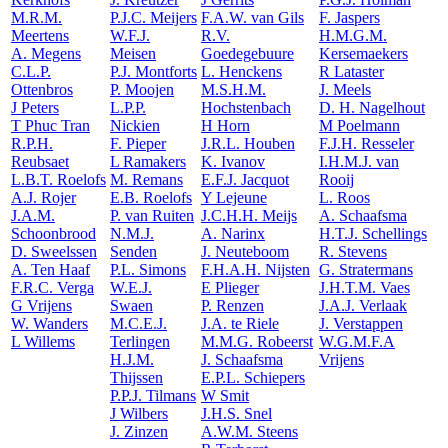
M.R.M.
P.J.C. Meijers
F.A.W. van Gils
F. Jaspers
Meertens
W.F.J.
R.V.
H.M.G.M.
A. Megens
Meisen
Goedegebuure
Kersemaekers
C.L.P.
P.J. Montforts
L. Henckens
R Lataster
Ottenbros
P. Moojen
M.S.H.M.
J. Meels
J Peters
L.P.P.
Hochstenbach
D. H. Nagelhout
T Phuc Tran
Nickien
H Horn
M Poelmann
R.P.H.
F. Pieper
J.R.L. Houben
F.J.H. Resseler
Reubsaet
L Ramakers
K. Ivanov
I.H.M.J. van
L.B.T. Roelofs
M. Remans
E.F.J. Jacquot
Rooij
A.J. Rojer
E.B. Roelofs
Y Lejeune
L. Roos
J.A.M.
P. van Ruiten
J.C.H.H. Meijs
A. Schaafsma
Schoonbrood
N.M.J.
A. Narinx
H.T.J. Schellings
D. Sweelssen
Senden
J. Neuteboom
R. Stevens
A. Ten Haaf
P.L. Simons
F.H.A.H. Nijsten
G. Stratermans
F.R.C. Verga
W.E.J.
E Plieger
J.H.T.M. Vaes
G Vrijens
Swaen
P. Renzen
J.A.J. Verlaak
W. Wanders
M.C.E.J.
J.A. te Riele
J. Verstappen
L Willems
Terlingen
M.M.G. Robeerst
W.G.M.F.A
H.J.M.
J. Schaafsma
Vrijens
Thijssen
E.P.L. Schiepers
P.P.J. Tilmans
W Smit
J Wilbers
J.H.S. Snel
J. Zinzen
A.W.M. Steens