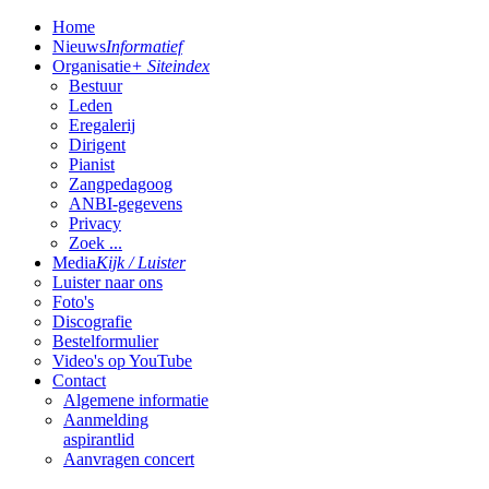
Home
Nieuws
Informatief
Organisatie
+ Siteindex
Bestuur
Leden
Eregalerij
Dirigent
Pianist
Zangpedagoog
ANBI-gegevens
Privacy
Zoek ...
Media
Kijk / Luister
Luister naar ons
Foto's
Discografie
Bestelformulier
Video's op YouTube
Contact
Algemene informatie
Aanmelding
aspirantlid
Aanvragen concert