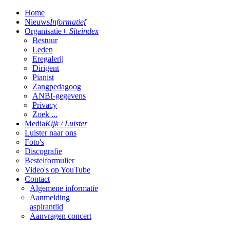
Home
Nieuws
Informatief
Organisatie
+ Siteindex
Bestuur
Leden
Eregalerij
Dirigent
Pianist
Zangpedagoog
ANBI-gegevens
Privacy
Zoek ...
Media
Kijk / Luister
Luister naar ons
Foto's
Discografie
Bestelformulier
Video's op YouTube
Contact
Algemene informatie
Aanmelding
aspirantlid
Aanvragen concert