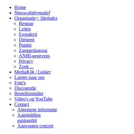
Home
Nieuws
Informatief
Organisatie
+ Siteindex
Bestuur
Leden
Eregalerij
Dirigent
Pianist
Zangpedagoog
ANBI-gegevens
Privacy
Zoek ...
Media
Kijk / Luister
Luister naar ons
Foto's
Discografie
Bestelformulier
Video's op YouTube
Contact
Algemene informatie
Aanmelding
aspirantlid
Aanvragen concert