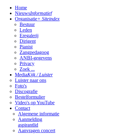
Home
Nieuws
Informatief
Organisatie
+ Siteindex
Bestuur
Leden
Eregalerij
Dirigent
Pianist
Zangpedagoog
ANBI-gegevens
Privacy
Zoek ...
Media
Kijk / Luister
Luister naar ons
Foto's
Discografie
Bestelformulier
Video's op YouTube
Contact
Algemene informatie
Aanmelding
aspirantlid
Aanvragen concert