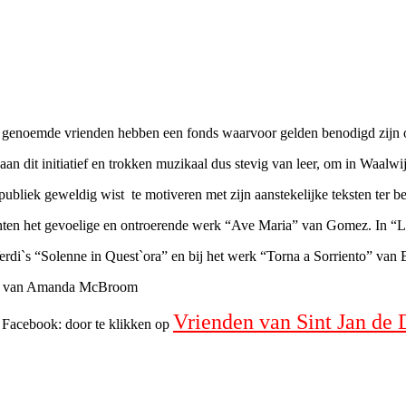
 genoemde vrienden hebben een fonds waarvoor gelden benodigd zijn o
n dit initiatief en trokken muzikaal dus stevig van leer, om in Waalwij
 publiek geweldig wist te motiveren met zijn aanstekelijke teksten ter b
chten het gevoelige en ontroerende werk “Ave Maria” van Gomez. In “L
rdi`s “Solenne in Quest`ora” en bij het werk “Torna a Sorriento” van E
ose” van Amanda McBroom
Vrienden van Sint Jan de 
p Facebook: door te klikken op