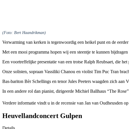
(Foto: Bert Haandrikman)
Verwarming van kerken is tegenwoordig een heikel punt en de eerder
Met een mooi programma hopen wij een steentje te kunnen bijdragen aa
Een voortreffelijke presentatie van een trotse Ralph Reubsaet, die het
Onze solisten, sopraan Vassiliki Chanou en violist Tim Puc Tran bra
Bas-bariton Bèr Schellings en tenor Jules Peeters waagden zich aan Ve
In een andere rol dan pianist, dirigeerde Michiel Ballhaus “The R
Verdere informatie vindt u in de recensie van Jan van Oudheusden o
Heuvellandconcert Gulpen
Details