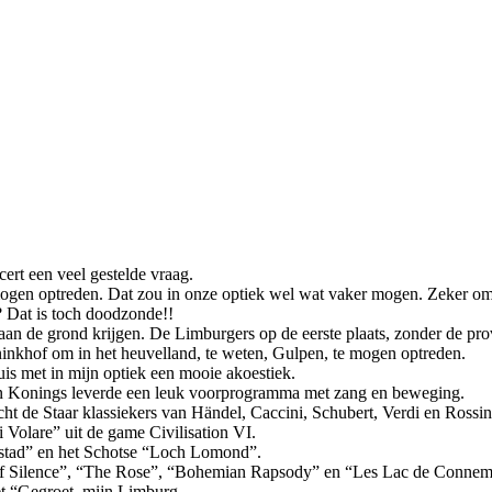
ert een veel gestelde vraag.
gen optreden. Dat zou in onze optiek wel wat vaker mogen. Zeker omda
? Dat is toch doodzonde!!
an de grond krijgen. De Limburgers op de eerste plaats, zonder de prov
rninkhof om in het heuvelland, te weten, Gulpen, te mogen optreden.
is met in mijn optiek een mooie akoestiek.
oon Konings leverde een leuk voorprogramma met zang en beweging.
ht de Staar klassiekers van Händel, Caccini, Schubert, Verdi en Rossi
 Volare” uit de game Civilisation VI.
mistad” en het Schotse “Loch Lomond”.
 of Silence”, “The Rose”, “Bohemian Rapsody” en “Les Lac de Connema
et “Gegroet, mijn Limburg.