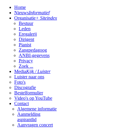
Home
Nieuws
Informatief
Organisatie
+ Siteindex
Bestuur
Leden
Eregalerij
Dirigent
Pianist
Zangpedagoog
ANBI-gegevens
Privacy
Zoek ...
Media
Kijk / Luister
Luister naar ons
Foto's
Discografie
Bestelformulier
Video's op YouTube
Contact
Algemene informatie
Aanmelding
aspirantlid
Aanvragen concert