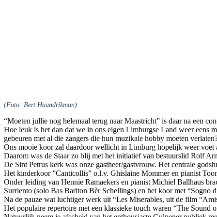
(Foto: Bert Haandrikman)
“Moeten jullie nog helemaal terug naar Maastricht” is daar na een conc
Hoe leuk is het dan dat we in ons eigen Limburgse Land weer eens mo
gebeuren met al die zangers die hun muzikale hobby moeten verlaten
Ons mooie koor zal daardoor wellicht in Limburg hopelijk weer voet a
Daarom was de Staar zo blij met het initiatief van bestuurslid Rolf A
De Sint Petrus kerk was onze gastheer/gastvrouw. Het centrale godshu
Het kinderkoor ”Canticollis” o.l.v. Ghislaine Mommer en pianist T
Onder leiding van Hennie Ramaekers en pianist Michiel Ballhaus brac
Surriento (solo Bas Bariton Bèr Schellings) en het koor met “Sogno di
Na de pauze wat luchtiger werk uit “Les Miserables, uit de film “A
Het populaire repertoire met een klassieke touch waren “The Sound
Natuurlijk neem je afscheid van het enthousiaste Gulpener publiek m