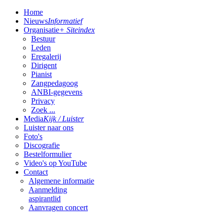
Home
Nieuws
Informatief
Organisatie
+ Siteindex
Bestuur
Leden
Eregalerij
Dirigent
Pianist
Zangpedagoog
ANBI-gegevens
Privacy
Zoek ...
Media
Kijk / Luister
Luister naar ons
Foto's
Discografie
Bestelformulier
Video's op YouTube
Contact
Algemene informatie
Aanmelding
aspirantlid
Aanvragen concert