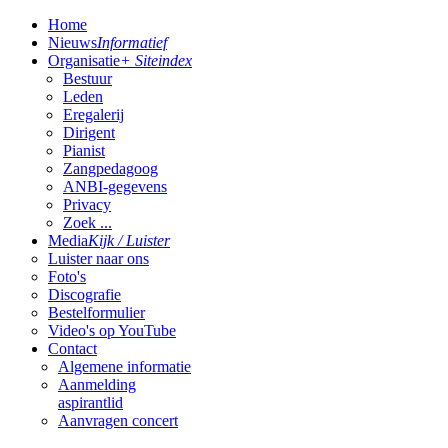
Home
Nieuws
Informatief
Organisatie
+ Siteindex
Bestuur
Leden
Eregalerij
Dirigent
Pianist
Zangpedagoog
ANBI-gegevens
Privacy
Zoek ...
Media
Kijk / Luister
Luister naar ons
Foto's
Discografie
Bestelformulier
Video's op YouTube
Contact
Algemene informatie
Aanmelding
aspirantlid
Aanvragen concert