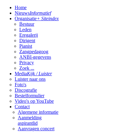
Home
Nieuws
Informatief
Organisatie
+ Siteindex
Bestuur
Leden
Eregalerij
Dirigent
Pianist
Zangpedagoog
ANBI-gegevens
Privacy
Zoek ...
Media
Kijk / Luister
Luister naar ons
Foto's
Discografie
Bestelformulier
Video's op YouTube
Contact
Algemene informatie
Aanmelding
aspirantlid
Aanvragen concert