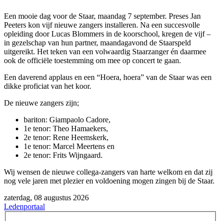
Een mooie dag voor de Staar, maandag 7 september. Preses Jan
Peeters kon vijf nieuwe zangers installeren. Na een succesvolle
opleiding door Lucas Blommers in de koorschool, kregen de vijf –
in gezelschap van hun partner, maandagavond de Staarspeld
uitgereikt. Het teken van een volwaardig Staarzanger én daarmee
ook de officiële toestemming om mee op concert te gaan.
Een daverend applaus en een “Hoera, hoera” van de Staar was een
dikke proficiat van het koor.
De nieuwe zangers zijn;
bariton: Giampaolo Cadore,
1e tenor: Theo Hamaekers,
2e tenor: Rene Heemskerk,
1e tenor: Marcel Meertens en
2e tenor: Frits Wijngaard.
Wij wensen de nieuwe collega-zangers van harte welkom en dat zij
nog vele jaren met plezier en voldoening mogen zingen bij de Staar.
zaterdag, 08 augustus 2026
Ledenportaal