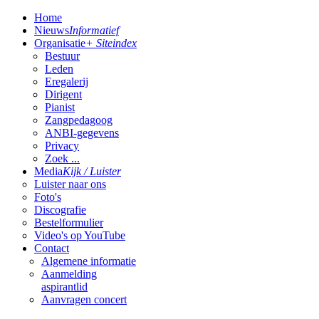
Home
Nieuws
Informatief
Organisatie
+ Siteindex
Bestuur
Leden
Eregalerij
Dirigent
Pianist
Zangpedagoog
ANBI-gegevens
Privacy
Zoek ...
Media
Kijk / Luister
Luister naar ons
Foto's
Discografie
Bestelformulier
Video's op YouTube
Contact
Algemene informatie
Aanmelding
aspirantlid
Aanvragen concert