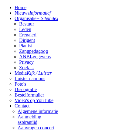
Home
Nieuws
Informatief
Organisatie
+ Siteindex
Bestuur
Leden
Eregalerij
Dirigent
Pianist
Zangpedagoog
ANBI-gegevens
Privacy
Zoek ...
Media
Kijk / Luister
Luister naar ons
Foto's
Discografie
Bestelformulier
Video's op YouTube
Contact
Algemene informatie
Aanmelding
aspirantlid
Aanvragen concert