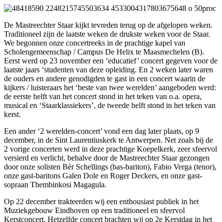
De Mastreechter Staar kijkt tevreden terug op de afgelopen weken.
Traditioneel zijn de laatste weken de drukste weken voor de Staar.
We begonnen onze concertreeks in de prachtige kapel van
Scholengemeenschap / Campus De Helix te Maasmechelen (B).
Eerst werd op 23 november een ‘educatief’ concert gegeven voor de
laatste jaars ‘studenten van deze opleiding. En 2 weken later waren
de ouders en andere genodigden te gast in een concert waarin de
kijkers / luisteraars het ‘beste van twee werelden’ aangeboden werd:
de eerste helft van het concert stond in het teken van o.a. opera,
musical en ‘Staarklassiekers’, de tweede helft stond in het teken van
kerst.
Een ander ‘2 werelden-concert’ vond een dag later plaats, op 9
december, in de Sint Laurentiuskerk te Antwerpen. Net zoals bij de
2 vorige concerten werd in deze prachtige Koepelkerk, zeer sfeervol
versierd en verlicht, behalve door de Mastreechter Staar gezongen
door onze solisten Bèr Schellings (bas-bariton), Fabio Verga (tenor),
onze gast-baritons Galen Dole en Roger Deckers, en onze gast-
sopraan Thembinkosi Magagula.
Op 22 december trakteerden wij een enthousiast publiek in het
Muziekgebouw Eindhoven op een traditioneel en sfeervol
Kerstconcert. Hetzelfde concert brachten wij op 2e Kerstdag in het