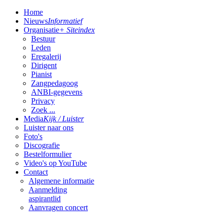
Home
Nieuws
Informatief
Organisatie
+ Siteindex
Bestuur
Leden
Eregalerij
Dirigent
Pianist
Zangpedagoog
ANBI-gegevens
Privacy
Zoek ...
Media
Kijk / Luister
Luister naar ons
Foto's
Discografie
Bestelformulier
Video's op YouTube
Contact
Algemene informatie
Aanmelding
aspirantlid
Aanvragen concert