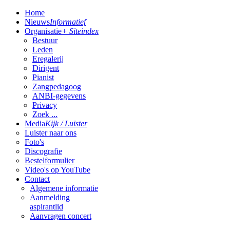
Home
Nieuws
Informatief
Organisatie
+ Siteindex
Bestuur
Leden
Eregalerij
Dirigent
Pianist
Zangpedagoog
ANBI-gegevens
Privacy
Zoek ...
Media
Kijk / Luister
Luister naar ons
Foto's
Discografie
Bestelformulier
Video's op YouTube
Contact
Algemene informatie
Aanmelding
aspirantlid
Aanvragen concert