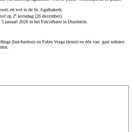
ort, en wel in de St. Agathakerk.
e
thof op 2
kerstdag (26 december).
 januari 2020 in het Fulcothater in IJsselstein.
lings (bas-bariton) en Fabio Verga (tenor) en één van gast solisten
eten.