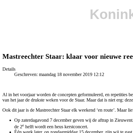
Konink
Mastreechter Staar: klaar voor nieuwe ree
Details
Geschreven: maandag 18 november 2019 12:12
Al in het voorjaar worden de concepten geformuleerd, en repetities beg
van het jaar de drukste weken voor de Staar. Maar dat is niet erg: dez
Ook dit jaar is de Mastreechter Staar elk weekend ‘en route’. Maar lief
Op zaterdagavond 7 december geven wij de aftrap in Zieuwent. Di
e
de 2
helft wordt een heus kerstconcert.
Één week later, op zondagmiddag 15 december, zijn wij te gast