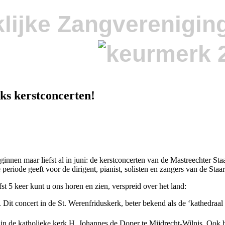
lijke Zangverenigin
ks kerstconcerten!
innen maar liefst al in juni: de kerstconcerten van de Mastreechter Sta
e periode geeft voor de dirigent, pianist, solisten en zangers van de St
st 5 keer kunt u ons horen en zien, verspreid over het land:
t concert in de St. Werenfriduskerk, beter bekend als de ‘kathedraal va
 in de katholieke kerk H. Johannes de Doper te Mijdrecht-Wilnis. Ook