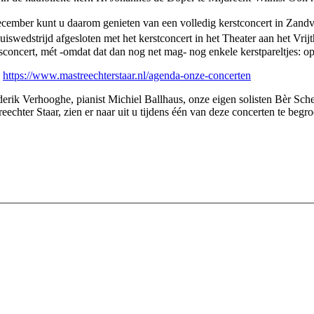
ember kunt u daarom genieten van een volledig kerstconcert in Zandvo
uiswedstrijd afgesloten met het kerstconcert in het Theater aan het Vrij
sconcert, mét -omdat dat dan nog net mag- nog enkele kerstpareltjes: op 5
:
https://www.mastreechterstaar.nl/agenda-onze-concerten
rik Verhooghe, pianist Michiel Ballhaus, onze eigen solisten Bèr Schel
echter Staar, zien er naar uit u tijdens één van deze concerten te begro