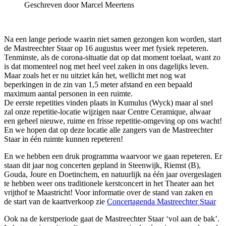
Geschreven door Marcel Meertens
Na een lange periode waarin niet samen gezongen kon worden, start
de Mastreechter Staar op 16 augustus weer met fysiek repeteren.
Tenminste, als de corona-situatie dat op dat moment toelaat, want zo
is dat momenteel nog met heel veel zaken in ons dagelijks leven.
Maar zoals het er nu uitziet kán het, wellicht met nog wat
beperkingen in de zin van 1,5 meter afstand en een bepaald
maximum aantal personen in een ruimte.
De eerste repetities vinden plaats in Kumulus (Wyck) maar al snel
zal onze repetitie-locatie wijzigen naar Centre Ceramique, alwaar
een geheel nieuwe, ruime en frisse repetitie-omgeving op ons wacht!
En we hopen dat op deze locatie alle zangers van de Mastreechter
Staar in één ruimte kunnen repeteren!
En we hebben een druk programma waarvoor we gaan repeteren. Er
staan dit jaar nog concerten gepland in Steenwijk, Riemst (B),
Gouda, Joure en Doetinchem, en natuurlijk na één jaar overgeslagen
te hebben weer ons traditionele kerstconcert in het Theater aan het
vrijthof te Maastricht! Voor informatie over de stand van zaken en
de start van de kaartverkoop zie
Concertagenda Mastreechter Staar
Ook na de kerstperiode gaat de Mastreechter Staar ‘vol aan de bak’.