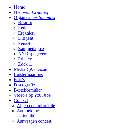
Home
Nieuws
Informatief
Organisatie
+ Siteindex
Bestuur
Leden
Eregalerij
Dirigent
Pianist
Zangpedagoog
ANBI-gegevens
Privacy
Zoek ...
Media
Kijk / Luister
Luister naar ons
Foto's
Discografie
Bestelformulier
Video's op YouTube
Contact
Algemene informatie
Aanmelding
aspirantlid
Aanvragen concert