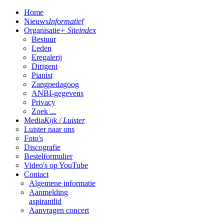
Home
Nieuws
Informatief
Organisatie
+ Siteindex
Bestuur
Leden
Eregalerij
Dirigent
Pianist
Zangpedagoog
ANBI-gegevens
Privacy
Zoek ...
Media
Kijk / Luister
Luister naar ons
Foto's
Discografie
Bestelformulier
Video's op YouTube
Contact
Algemene informatie
Aanmelding
aspirantlid
Aanvragen concert