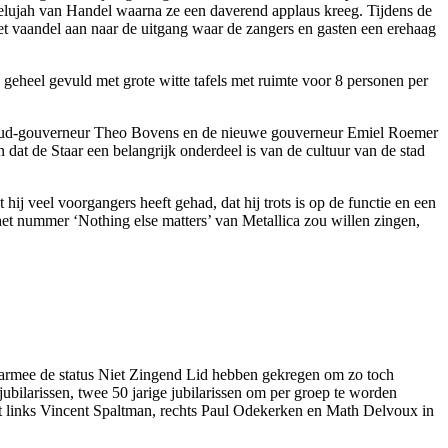
lelujah van Handel waarna ze een daverend applaus kreeg. Tijdens de
t vaandel aan naar de uitgang waar de zangers en gasten een erehaag
geheel gevuld met grote witte tafels met ruimte voor 8 personen per
ke, oud-gouverneur Theo Bovens en de nieuwe gouverneur Emiel Roemer
dat de Staar een belangrijk onderdeel is van de cultuur van de stad
 veel voorgangers heeft gehad, dat hij trots is op de functie en een
 het nummer ‘Nothing else matters’ van Metallica zou willen zingen,
aarmee de status Niet Zingend Lid hebben gekregen om zo toch
 jubilarissen, twee 50 jarige jubilarissen om per groep te worden
et links Vincent Spaltman, rechts Paul Odekerken en Math Delvoux in