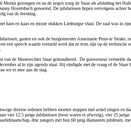
 Mortui gezongen en na de zegen zong de Staar als afsluiting het Hal
Danny Horembach genoemd. De jubilarissen liepen vervolgens achter he
olg van de feestdag.
et ham en kaas en mooie stukken Limburgse vlaai. De zaal was in zijn 
 jubilarissen, gasten en ook de burgemeester Annemarie Penn-te Stra
 een speech waarin vermeld werd dat ze trots zijn op de erefunctie en 
.
n de Mastreechter Staar geïnstalleerd. De gouverneur vermelde dat hij
ecember al in zijn agenda staat. Hij eindigde met de vraag of de Staar
an we er mee aan de slag.
anwege diverse redenen hebben moeten stoppen met actief zingen en d
an vier 12.5 jarige jubilarissen (twee waren er afwezig), vier 25 jarige
Staarlidmaatschap, drie zangers met hun 60 jarig diamanten jubileum, m