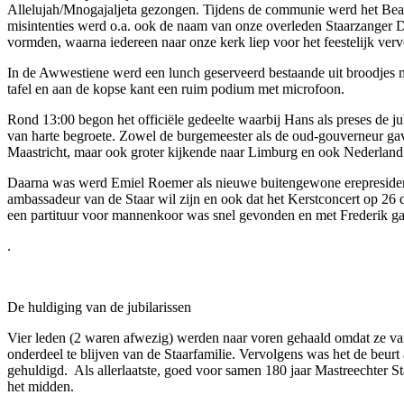
Allelujah/Mnogajaljeta gezongen. Tijdens de communie werd het Beati
misintenties werd o.a. ook de naam van onze overleden Staarzanger 
vormden, waarna iedereen naar onze kerk liep voor het feestelijk verv
In de Awwestiene werd een lunch geserveerd bestaande uit broodjes m
tafel en aan de kopse kant een ruim podium met microfoon.
Rond 13:00 begon het officiële gedeelte waarbij Hans als preses de
van harte begroete. Zowel de burgemeester als de oud-gouverneur gaven
Maastricht, maar ook groter kijkende naar Limburg en ook Nederland
Daarna was werd Emiel Roemer als nieuwe buitengewone erepresident va
ambassadeur van de Staar wil zijn en ook dat het Kerstconcert op 26 d
een partituur voor mannenkoor was snel gevonden en met Frederik ga
.
De huldiging van de jubilarissen
Vier leden (2 waren afwezig) werden naar voren gehaald omdat ze v
onderdeel te blijven van de Staarfamilie. Vervolgens was het de beurt a
gehuldigd. Als allerlaatste, goed voor samen 180 jaar Mastreechter 
het midden.