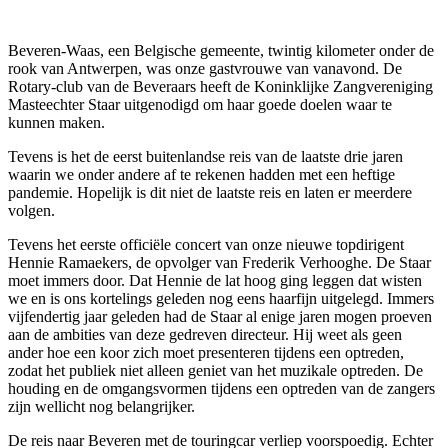
Beveren-Waas, een Belgische gemeente, twintig kilometer onder de
rook van Antwerpen, was onze gastvrouwe van vanavond. De
Rotary-club van de Beveraars heeft de Koninklijke Zangvereniging
Masteechter Staar uitgenodigd om haar goede doelen waar te
kunnen maken.
Tevens is het de eerst buitenlandse reis van de laatste drie jaren
waarin we onder andere af te rekenen hadden met een heftige
pandemie. Hopelijk is dit niet de laatste reis en laten er meerdere
volgen.
Tevens het eerste officiële concert van onze nieuwe topdirigent
Hennie Ramaekers, de opvolger van Frederik Verhooghe. De Staar
moet immers door. Dat Hennie de lat hoog ging leggen dat wisten
we en is ons kortelings geleden nog eens haarfijn uitgelegd. Immers
vijfendertig jaar geleden had de Staar al enige jaren mogen proeven
aan de ambities van deze gedreven directeur. Hij weet als geen
ander hoe een koor zich moet presenteren tijdens een optreden,
zodat het publiek niet alleen geniet van het muzikale optreden. De
houding en de omgangsvormen tijdens een optreden van de zangers
zijn wellicht nog belangrijker.
De reis naar Beveren met de touringcar verliep voorspoedig. Echter