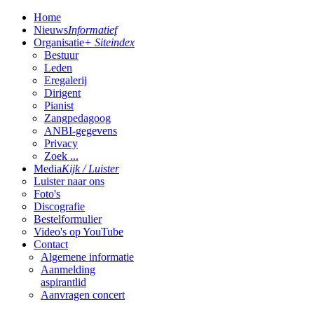
Home
Nieuws
Informatief
Organisatie
+ Siteindex
Bestuur
Leden
Eregalerij
Dirigent
Pianist
Zangpedagoog
ANBI-gegevens
Privacy
Zoek ...
Media
Kijk / Luister
Luister naar ons
Foto's
Discografie
Bestelformulier
Video's op YouTube
Contact
Algemene informatie
Aanmelding
aspirantlid
Aanvragen concert