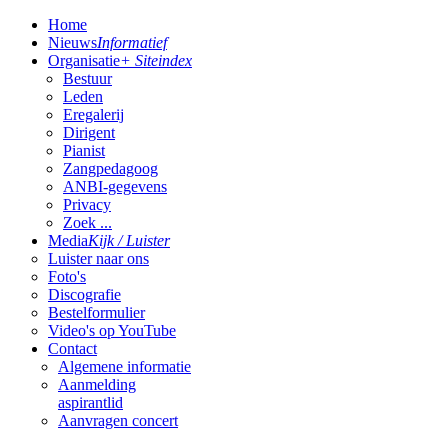
Home
Nieuws
Informatief
Organisatie
+ Siteindex
Bestuur
Leden
Eregalerij
Dirigent
Pianist
Zangpedagoog
ANBI-gegevens
Privacy
Zoek ...
Media
Kijk / Luister
Luister naar ons
Foto's
Discografie
Bestelformulier
Video's op YouTube
Contact
Algemene informatie
Aanmelding
aspirantlid
Aanvragen concert