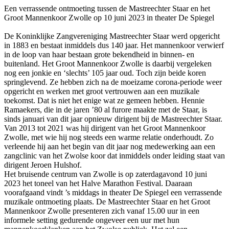
Een verrassende ontmoeting tussen de Mastreechter Staar en het
Groot Mannenkoor Zwolle op 10 juni 2023 in theater De Spiegel
De Koninklijke Zangvereniging Mastreechter Staar werd opgericht
in 1883 en bestaat inmiddels dus 140 jaar. Het mannenkoor verwierf
in de loop van haar bestaan grote bekendheid in binnen- en
buitenland. Het Groot Mannenkoor Zwolle is daarbij vergeleken
nog een jonkie en ‘slechts’ 105 jaar oud. Toch zijn beide koren
springlevend. Ze hebben zich na de moeizame corona-periode weer
opgericht en werken met groot vertrouwen aan een muzikale
toekomst. Dat is niet het enige wat ze gemeen hebben. Hennie
Ramaekers, die in de jaren ’80 al furore maakte met de Staar, is
sinds januari van dit jaar opnieuw dirigent bij de Mastreechter Staar.
Van 2013 tot 2021 was hij dirigent van het Groot Mannenkoor
Zwolle, met wie hij nog steeds een warme relatie onderhoudt. Zo
verleende hij aan het begin van dit jaar nog medewerking aan een
zangclinic van het Zwolse koor dat inmiddels onder leiding staat van
dirigent Jeroen Hulshof.
Het bruisende centrum van Zwolle is op zaterdagavond 10 juni
2023 het toneel van het Halve Marathon Festival. Daaraan
voorafgaand vindt ’s middags in theater De Spiegel een verrassende
muzikale ontmoeting plaats. De Mastreechter Staar en het Groot
Mannenkoor Zwolle presenteren zich vanaf 15.00 uur in een
informele setting gedurende ongeveer een uur met hun