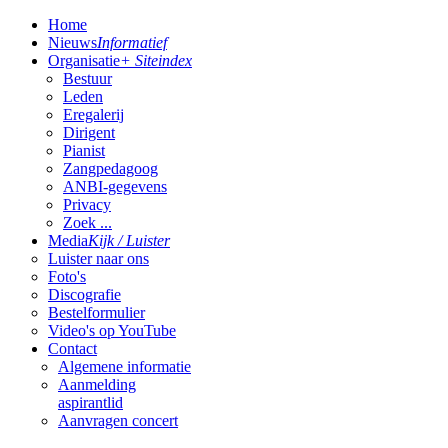
Home
Nieuws
Informatief
Organisatie
+ Siteindex
Bestuur
Leden
Eregalerij
Dirigent
Pianist
Zangpedagoog
ANBI-gegevens
Privacy
Zoek ...
Media
Kijk / Luister
Luister naar ons
Foto's
Discografie
Bestelformulier
Video's op YouTube
Contact
Algemene informatie
Aanmelding
aspirantlid
Aanvragen concert