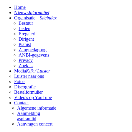
Home
Nieuws
Informatief
Organisatie
+ Siteindex
Bestuur
Leden
Eregalerij
Dirigent
Pianist
Zangpedagoog
ANBI-gegevens
Privacy
Zoek ...
Media
Kijk / Luister
Luister naar ons
Foto's
Discografie
Bestelformulier
Video's op YouTube
Contact
Algemene informatie
Aanmelding
aspirantlid
Aanvragen concert