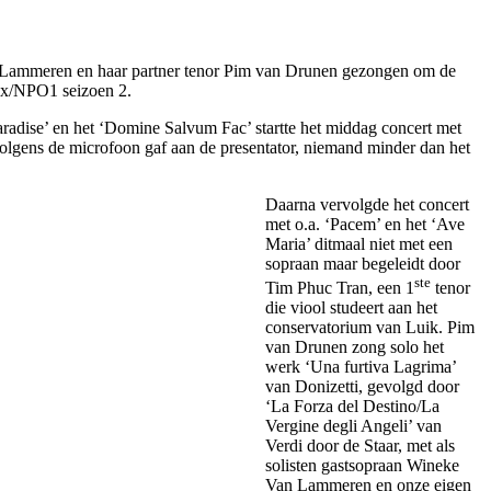
n Lammeren en haar partner tenor Pim van Drunen gezongen om de
Max/NPO1 seizoen 2.
aradise’ en het ‘Domine Salvum Fac’ startte het middag concert met
volgens de microfoon gaf aan de presentator, niemand minder dan het
Daarna vervolgde het concert
met o.a. ‘Pacem’ en het ‘Ave
Maria’ ditmaal niet met een
sopraan maar begeleidt door
ste
Tim Phuc Tran, een 1
tenor
die viool studeert aan het
conservatorium van Luik. Pim
van Drunen zong solo het
werk ‘Una furtiva Lagrima’
van Donizetti, gevolgd door
‘La Forza del Destino/La
Vergine degli Angeli’ van
Verdi door de Staar, met als
solisten gastsopraan Wineke
Van Lammeren en onze eigen