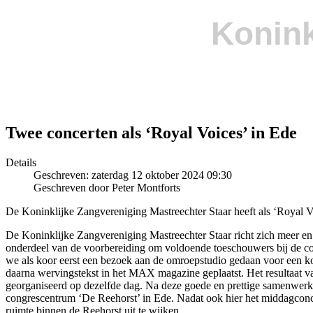
Konink
Twee concerten als ‘Royal Voices’ in Ede
Details
Geschreven: zaterdag 12 oktober 2024 09:30
Geschreven door Peter Montforts
De Koninklijke Zangvereniging Mastreechter Staar heeft als ‘Royal V
De Koninklijke Zangvereniging Mastreechter Staar richt zich meer en 
onderdeel van de voorbereiding om voldoende toeschouwers bij de c
we als koor eerst een bezoek aan de omroepstudio gedaan voor een k
daarna wervingstekst in het MAX magazine geplaatst. Het resultaat va
georganiseerd op dezelfde dag. Na deze goede en prettige samenwer
congrescentrum ‘De Reehorst’ in Ede. Nadat ook hier het middagconce
ruimte binnen de Reehorst uit te wijken