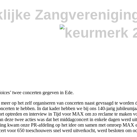
lijke Zangverenigin
oices’ twee concerten gegeven in Ede.
meer op het zelf organiseren van concerten naast gevraagd te worden do
oncerten te hebben. In dat kader hebben we bij ons 140-jarig jubile
ort optreden en interview in Tijd voor MAX om zo reclame te maken v
n deze twee acties was dat het middagconcert in enkele dagen werd uit
king kwam onze PR-afdeling op het idee om samen met omroep MAX een
rt voor 650 toeschouwers snel werd uitverkocht, werd besloten om ook