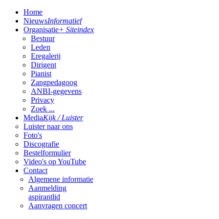
Home
Nieuws
Informatief
Organisatie
+ Siteindex
Bestuur
Leden
Eregalerij
Dirigent
Pianist
Zangpedagoog
ANBI-gegevens
Privacy
Zoek ...
Media
Kijk / Luister
Luister naar ons
Foto's
Discografie
Bestelformulier
Video's op YouTube
Contact
Algemene informatie
Aanmelding
aspirantlid
Aanvragen concert