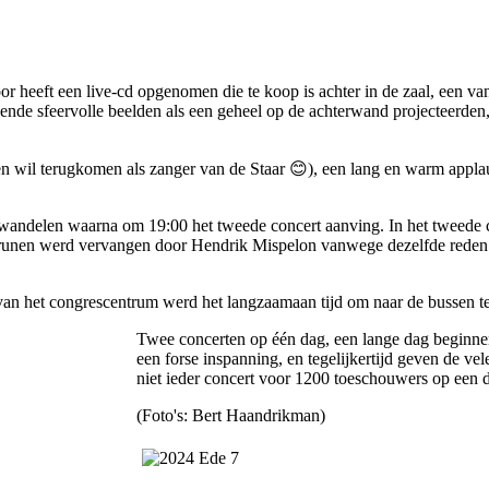
or heeft een live-cd opgenomen die te koop is achter in de zaal, een va
ende sfeervolle beelden als een geheel op de achterwand projecteerde
en wil terugkomen als zanger van de Staar 😊), een lang en warm appla
 te wandelen waarna om 19:00 het tweede concert aanving. In het tweede
 Drunen werd vervangen door Hendrik Mispelon vanwege dezelfde rede
van het congrescentrum werd het langzaamaan tijd om naar de bussen te
Twee concerten op één dag, een lange dag beginne
een forse inspanning, en tegelijkertijd geven de vel
niet ieder concert voor 1200 toeschouwers op een 
(Foto's: Bert Haandrikman)