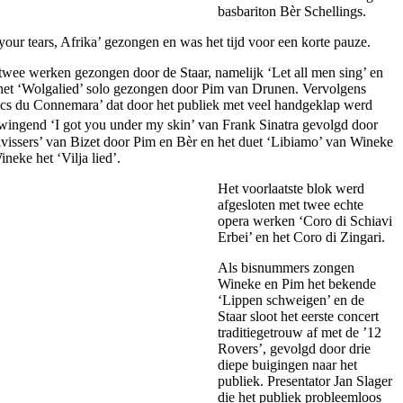
basbariton Bèr Schellings.
our tears, Afrika’ gezongen en was het tijd voor een korte pauze.
twee werken gezongen door de Staar, namelijk ‘Let all men sing’ en
het ‘Wolgalied’ solo gezongen door Pim van Drunen. Vervolgens
acs du Connemara’ dat door het publiek met veel handgeklap werd
swingend ‘I got you under my skin’ van Frank Sinatra gevolgd door
elvissers’ van Bizet door Pim en Bèr en het duet ‘Libiamo’ van Wineke
neke het ‘Vilja lied’.
Het voorlaatste blok werd
afgesloten met twee echte
opera werken ‘Coro di Schiavi
Erbei’ en het Coro di Zingari.
Als bisnummers zongen
Wineke en Pim het bekende
‘Lippen schweigen’ en de
Staar sloot het eerste concert
traditiegetrouw af met de ’12
Rovers’, gevolgd door drie
diepe buigingen naar het
publiek. Presentator Jan Slager
die het publiek probleemloos