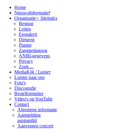
Home
Nieuws
Informatief
Organisatie
+ Siteindex
Bestuur
Leden
Eregalerij
Dirigent
Pianist
Zangpedagoog
ANBI-gegevens
Privacy
Zoek ...
Media
Kijk / Luister
Luister naar ons
Foto's
Discografie
Bestelformulier
Video's op YouTube
Contact
Algemene informatie
Aanmelding
aspirantlid
Aanvragen concert