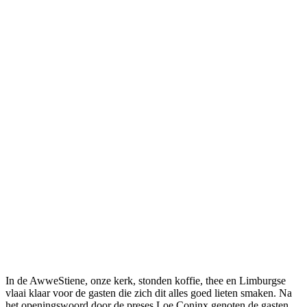
In de AwweStiene, onze kerk, stonden koffie, thee en Limburgse
vlaai klaar voor de gasten die zich dit alles goed lieten smaken. Na
het openingswoord door de preses Loe Coninx genoten de gasten