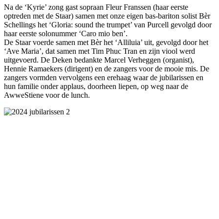
Na de ‘Kyrie’ zong gast sopraan Fleur Franssen (haar eerste
optreden met de Staar) samen met onze eigen bas-bariton solist Bèr
Schellings het ‘Gloria: sound the trumpet’ van Purcell gevolgd door
haar eerste solonummer ‘Caro mio ben’.
De Staar voerde samen met Bèr het ‘Alliluia’ uit, gevolgd door het
‘Ave Maria’, dat samen met Tim Phuc Tran en zijn viool werd
uitgevoerd. De Deken bedankte Marcel Verheggen (organist),
Hennie Ramaekers (dirigent) en de zangers voor de mooie mis. De
zangers vormden vervolgens een erehaag waar de jubilarissen en
hun familie onder applaus, doorheen liepen, op weg naar de
AwweStiene voor de lunch.