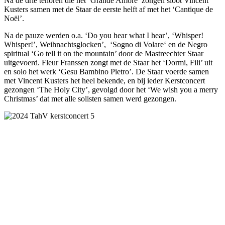
Na de drie tenoren die het ‘Grande Amore’ zongen sloot Vincent
Kusters samen met de Staar de eerste helft af met het ‘Cantique de
Noël’.
Na de pauze werden o.a. ‘Do you hear what I hear’, ‘Whisper!
Whisper!’, Weihnachtsglocken’, ‘Sogno di Volare‘ en de Negro
spiritual ‘Go tell it on the mountain’ door de Mastreechter Staar
uitgevoerd. Fleur Franssen zongt met de Staar het ‘Dormi, Fili’ uit
en solo het werk ‘Gesu Bambino Pietro’. De Staar voerde samen
met Vincent Kusters het heel bekende, en bij ieder Kerstconcert
gezongen ‘The Holy City’, gevolgd door het ‘We wish you a merry
Christmas’ dat met alle solisten samen werd gezongen.