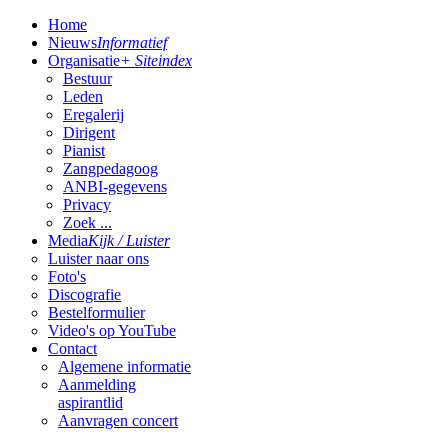
Home
Nieuws
Informatief
Organisatie
+ Siteindex
Bestuur
Leden
Eregalerij
Dirigent
Pianist
Zangpedagoog
ANBI-gegevens
Privacy
Zoek ...
Media
Kijk / Luister
Luister naar ons
Foto's
Discografie
Bestelformulier
Video's op YouTube
Contact
Algemene informatie
Aanmelding
aspirantlid
Aanvragen concert