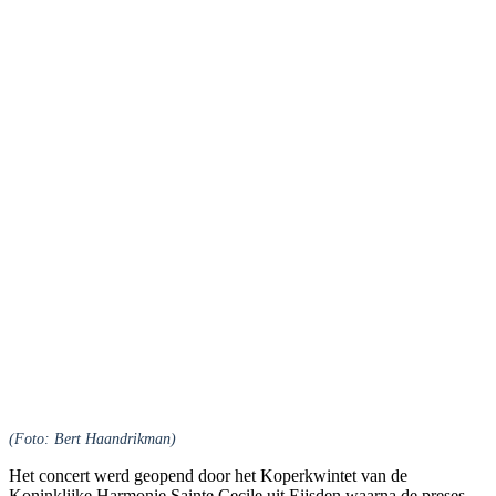
(Foto: Bert Haandrikman)
Het concert werd geopend door het Koperkwintet van de
Koninklijke Harmonie Sainte Cecile uit Eijsden waarna de preses