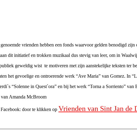
 genoemde vrienden hebben een fonds waarvoor gelden benodigd zijn o
n dit initiatief en trokken muzikaal dus stevig van leer, om in Waalwij
 publiek geweldig wist te motiveren met zijn aanstekelijke teksten ter b
chten het gevoelige en ontroerende werk “Ave Maria” van Gomez. In “L
rdi`s “Solenne in Quest`ora” en bij het werk “Torna a Sorriento” van E
ose” van Amanda McBroom
Vrienden van Sint Jan de 
p Facebook: door te klikken op