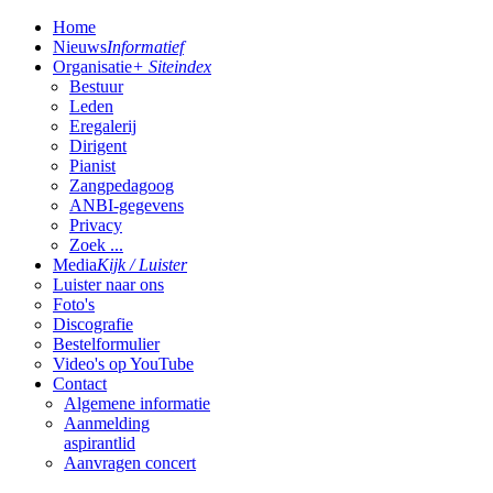
Home
Nieuws
Informatief
Organisatie
+ Siteindex
Bestuur
Leden
Eregalerij
Dirigent
Pianist
Zangpedagoog
ANBI-gegevens
Privacy
Zoek ...
Media
Kijk / Luister
Luister naar ons
Foto's
Discografie
Bestelformulier
Video's op YouTube
Contact
Algemene informatie
Aanmelding
aspirantlid
Aanvragen concert