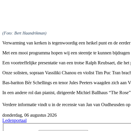
(Foto: Bert Haandrikman)
Verwarming van kerken is tegenwoordig een heikel punt en de eerder
Met een mooi programma hopen wij een steentje te kunnen bijdragen aa
Een voortreffelijke presentatie van een trotse Ralph Reubsaet, die het
Onze solisten, sopraan Vassiliki Chanou en violist Tim Puc Tran bra
Bas-bariton Bèr Schellings en tenor Jules Peeters waagden zich aan Ve
In een andere rol dan pianist, dirigeerde Michiel Ballhaus “The R
Verdere informatie vindt u in de recensie van Jan van Oudheusden o
donderdag, 06 augustus 2026
Ledenportaal