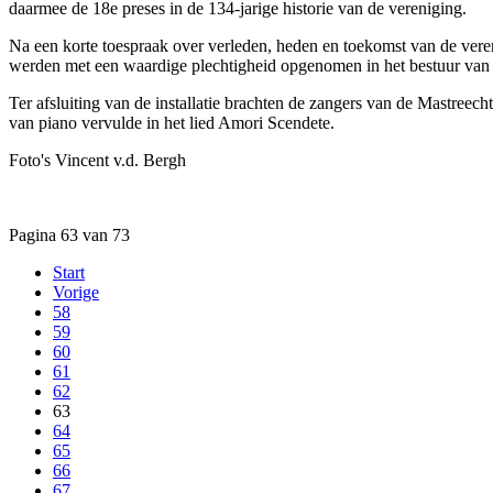
daarmee de 18e preses in de 134-jarige historie van de vereniging.
Na een korte toespraak over verleden, heden en toekomst van de veren
werden met een waardige plechtigheid opgenomen in het bestuur van 
Ter afsluiting van de installatie brachten de zangers van de Mastreec
van piano vervulde in het lied Amori Scendete.
Foto's Vincent v.d. Bergh
Pagina 63 van 73
Start
Vorige
58
59
60
61
62
63
64
65
66
67