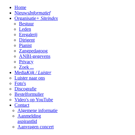
Home
Nieuws
Informatief
Organisatie
+ Siteindex
Bestuur
Leden
Eregalerij
Dirigent
Pianist
Zangpedagoog
ANBI-gegevens
Privacy
Zoek ...
Media
Kijk / Luister
Luister naar ons
Foto's
Discografie
Bestelformulier
Video's op YouTube
Contact
Algemene informatie
Aanmelding
aspirantlid
Aanvragen concert