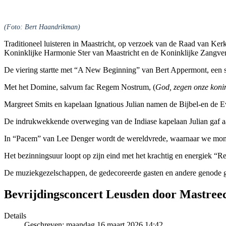
(Foto: Bert Haandrikman)
Traditioneel luisteren in Maastricht, op verzoek van de Raad van Ker
Koninklijke Harmonie Ster van Maastricht en de Koninklijke Zangver
De viering startte met “A New Beginning” van Bert Appermont, een 
Met het Domine, salvum fac Regem Nostrum, (
God, zegen onze koni
Margreet Smits en kapelaan Ignatious Julian namen de Bijbel-en de Ev
De indrukwekkende overweging van de Indiase kapelaan Julian gaf aan
In “Pacem” van Lee Denger wordt de wereldvrede, waarnaar we mon
Het bezinningsuur loopt op zijn eind met het krachtig en energiek 
De muziekgezelschappen, de gedecoreerde gasten en andere genode gas
Bevrijdingsconcert Leusden door Mastre
Details
Geschreven: maandag 16 maart 2026 14:42