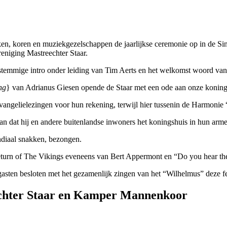
ken, koren en muziekgezelschappen de jaarlijkse ceremonie op in de Sin
eniging Mastreechter Staar.
stemmige intro onder leiding van Tim Aerts en het welkomst woord va
ng
} van Adrianus Giesen opende de Staar met een ode aan onze koning
angelielezingen voor hun rekening, terwijl hier tussenin de Harmonie 
 dat hij en andere buitenlandse inwoners het koningshuis in hun arme
diaal snakken, bezongen.
“Return of The Vikings eveneens van Bert Appermont en “Do you hear t
ten besloten met het gezamenlijk zingen van het “Wilhelmus” deze fee
echter Staar en Kamper Mannenkoor