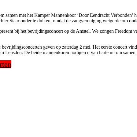
om samen met het Kamper Mannenkoor ‘Door Eendracht Verbonden’ het b
eechter Staar onder te duiken, omdat de zangvereniging weigerde om ond
ei present bij het bevrijdingsconcert op de Amstel. We zongen Freedom
vrijdingsconcerten geven op zaterdag 2 mei. Het eerste concert vindt 
 in Leusden. De beide mannenkoren nodigen u van harte uit om samen me
rten