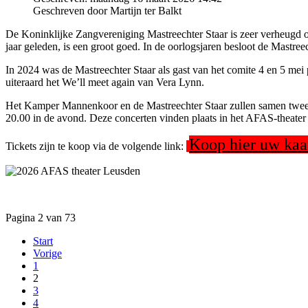
Geschreven door Martijn ter Balkt
De Koninklijke Zangvereniging Mastreechter Staar is zeer verheugd 
jaar geleden, is een groot goed. In de oorlogsjaren besloot de Mastr
In 2024 was de Mastreechter Staar als gast van het comite 4 en 5 m
uiteraard het We’ll meet again van Vera Lynn.
Het Kamper Mannenkoor en de Mastreechter Staar zullen samen twee be
20.00 in de avond. Deze concerten vinden plaats in het AFAS-theater
Koop hier uw kaa
Tickets zijn te koop via de volgende link:
Pagina 2 van 73
Start
Vorige
1
2
3
4