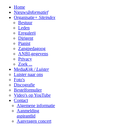
Home
Nieuws
Informatief
Organisatie
+ Siteindex
Bestuur
Leden
Eregalerij
Dirigent
Pianist
Zangpedagoog
ANBI-gegevens
Privacy
Zoek ...
Media
Kijk / Luister
Luister naar ons
Foto's
Discografie
Bestelformulier
Video's op YouTube
Contact
Algemene informatie
Aanmelding
aspirantlid
Aanvragen concert