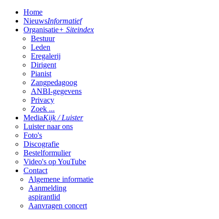
Home
Nieuws
Informatief
Organisatie
+ Siteindex
Bestuur
Leden
Eregalerij
Dirigent
Pianist
Zangpedagoog
ANBI-gegevens
Privacy
Zoek ...
Media
Kijk / Luister
Luister naar ons
Foto's
Discografie
Bestelformulier
Video's op YouTube
Contact
Algemene informatie
Aanmelding
aspirantlid
Aanvragen concert