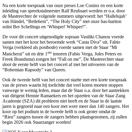
Na een korte toespraak van onze preses Loe Coninx en een korte
inleiding van spreekstalmeester Ralf Reubsaet werden er o.a. door
de Mastreechter de volgende nummers uitgevoerd: het “Hallelujah’
van Händel, “Betlehem”, “The Holy City” met onze bas-bariton
solist Ber Schellings en ‘Whisper! Whisper!”.
De voor dit concert uitgenodigde sopraan Vasiliki Chanou voerde
samen met het koor het beroemde werk “Casta Diva” uit. Fabio
Verga (verkleed als postbode) voerde samen met de Staar “Mi
ste
Mancherai” uit en drie 1
tenoren (Fabio Verga, Jules Peters en
Freek Brandsma) zongen het “Fall on me”. De Mastreechter staar
sloot de eerste helft van het concert af met het uitvoeren van de
“Bohemian Rapsody” van Queen.
Ook de tweede helft van het concert startte met een korte toespraak
van de preses waarin hij toelichtte dat veel koren moeten stoppen
vanwege te weinig leden, maar dat de Staar o.a. door het aantrekken
van dirigent Hennie Ramaekers en het opzetten van de Staar Zang
Academie (SZA) dit probleem niet heeft en de Staar in de laatste
jaren is gegroeid naar een koor met weer meer dan 140 zangers. Het
koor op het podium in de tweede helft is ook groter omdat de
“Rieu” zangers tussen de zangers hebben plaatsgenomen, zij zullen
begin 2026 ook Staarzanger worden!