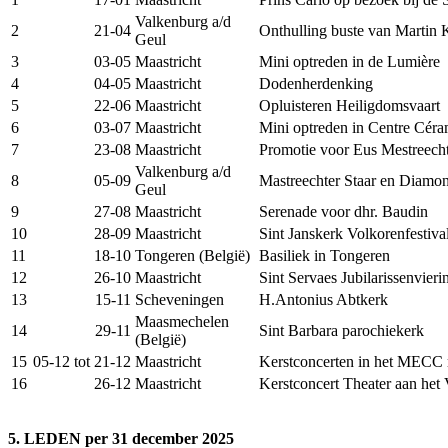
Valkenburg a/d
2
21-04
Onthulling buste van Martin
Geul
3
03-05
Maastricht
Mini optreden in de Lumière
4
04-05
Maastricht
Dodenherdenking
5
22-06
Maastricht
Opluisteren Heiligdomsvaart
6
03-07
Maastricht
Mini optreden in Centre Cér
7
23-08
Maastricht
Promotie voor Eus Mestreech
Valkenburg a/d
8
05-09
Mastreechter Staar en Diamon
Geul
9
27-08
Maastricht
Serenade voor dhr. Baudin
10
28-09
Maastricht
Sint Janskerk Volkorenfestiva
11
18-10
Tongeren (België)
Basiliek in Tongeren
12
26-10
Maastricht
Sint Servaes Jubilarissenvier
13
15-11
Scheveningen
H.Antonius Abtkerk
Maasmechelen
14
29-11
Sint Barbara parochiekerk
(België)
15
05-12 tot 21-12
Maastricht
Kerstconcerten in het MECC
16
26-12
Maastricht
Kerstconcert Theater aan het 
5. LEDEN per 31 december 2025