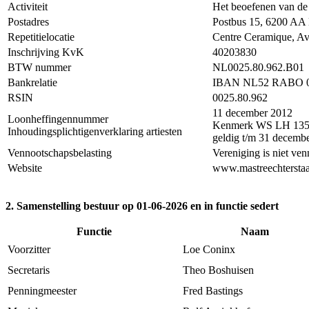
Activiteit
Het beoefenen van de
Postadres
Postbus 15, 6200 AA 
Repetitielocatie
Centre Ceramique, A
Inschrijving KvK
40203830
BTW nummer
NL0025.80.962.B01
Bankrelatie
IBAN NL52 RABO 0
RSIN
0025.80.962
11 december 2012
Loonheffingennummer
Kenmerk WS LH 135
Inhoudingsplichtigenverklaring artiesten
geldig t/m 31 decemb
Vennootschapsbelasting
Vereniging is niet ven
Website
www.mastreechterstaa
2. Samenstelling bestuur op 01-06-2026 en in functie sedert
Functie
Naam
Voorzitter
Loe Coninx
Secretaris
Theo Boshuisen
Penningmeester
Fred Bastings