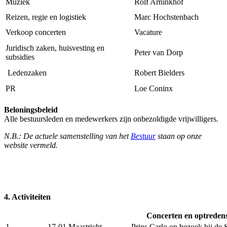
Muziek
Rolf Arninkhof
Reizen, regie en logistiek
Marc Hochstenbach
Verkoop concerten
Vacature
Juridisch zaken, huisvesting en
Peter van Dorp
subsidies
Ledenzaken
Robert Bielders
PR
Loe Coninx
Beloningsbeleid
Alle bestuursleden en medewerkers zijn onbezoldigde vrijwilligers.
N.B.: De actuele samenstelling van het
Bestuur
staan op onze
website vermeld.
4. Activiteiten
Concerten en optredens
1
17-01
Maastricht
Prins Carlo op bezoek bij de 