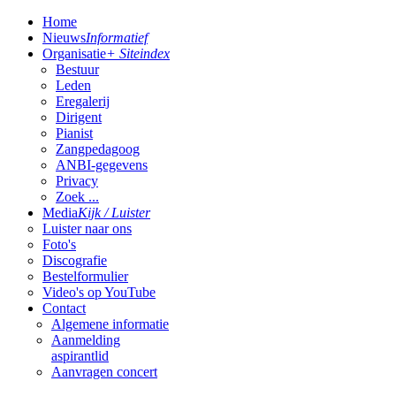
Home
Nieuws
Informatief
Organisatie
+ Siteindex
Bestuur
Leden
Eregalerij
Dirigent
Pianist
Zangpedagoog
ANBI-gegevens
Privacy
Zoek ...
Media
Kijk / Luister
Luister naar ons
Foto's
Discografie
Bestelformulier
Video's op YouTube
Contact
Algemene informatie
Aanmelding
aspirantlid
Aanvragen concert